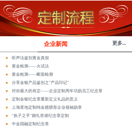
更多...
企业新闻
听声法鉴别黄金真假
黄金检测——火试法
黄金检测——断面检测
分享金银产品鉴别之“产品印记”
对你最大的肯定——企业定制周年功勋员工纪念章
定制金银纪念章重新定义礼品的意义
上海星地定制纯金翅膀形企业领袖勋章
“执子之手”婚礼答谢纪念章定制
中金国融定制纪念章