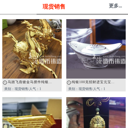
更多...
现货销售
马踏飞燕镀金马摆件纯银...
纯银100克招财进宝元宝...
类别：现货销售/人气：1
类别：现货销售/人气：1