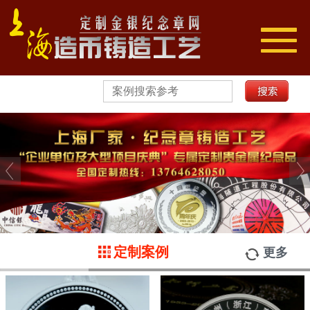
切
换
导
航
定制案例
更多