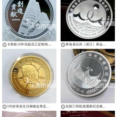
卡西欧10年功勋员工定制纯...
青海省台州（浙江）商会...
100岁寿辰生日铜镀金章定...
岳阳三荷机场通航纪念银...