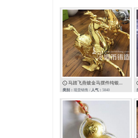
马踏飞燕镀金马摆件纯银...
类别：
现货销售 /
人气：
5840