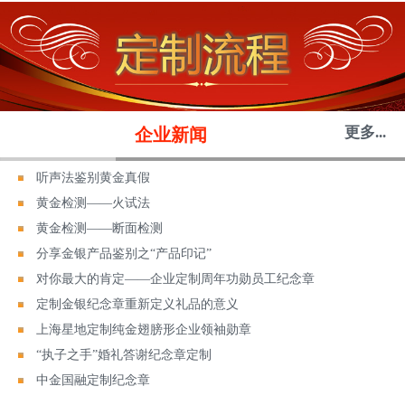
更多...
企业新闻
听声法鉴别黄金真假
黄金检测——火试法
黄金检测——断面检测
分享金银产品鉴别之“产品印记”
对你最大的肯定——企业定制周年功勋员工纪念章
定制金银纪念章重新定义礼品的意义
上海星地定制纯金翅膀形企业领袖勋章
“执子之手”婚礼答谢纪念章定制
中金国融定制纪念章