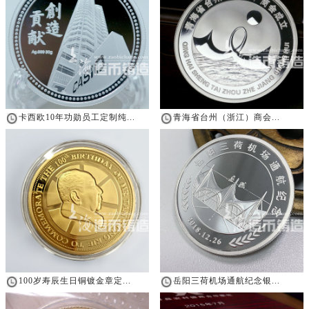
卡西欧10年功勋员工定制纯...
青海省台州（浙江）商会...
100岁寿辰生日铜镀金章定...
岳阳三荷机场通航纪念银...