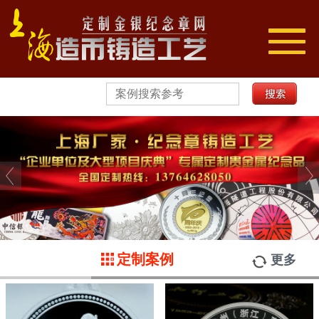
切
换
导
航
定制案例
更多