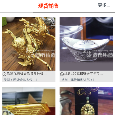
更多...
现货销售
马踏飞燕镀金马摆件纯银...
纯银100克招财进宝元宝...
类别：现货销售/人气：1
类别：现货销售/人气：1